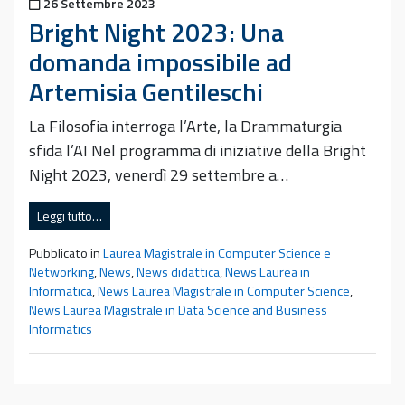
Pubblicato il
26 Settembre 2023
Bright Night 2023: Una
domanda impossibile ad
Artemisia Gentileschi
La Filosofia interroga l’Arte, la Drammaturgia
sfida l’AI Nel programma di iniziative della Bright
Night 2023, venerdì 29 settembre a…
Leggi tutto…
Pubblicato in
Laurea Magistrale in Computer Science e
Networking
,
News
,
News didattica
,
News Laurea in
Informatica
,
News Laurea Magistrale in Computer Science
,
News Laurea Magistrale in Data Science and Business
Informatics