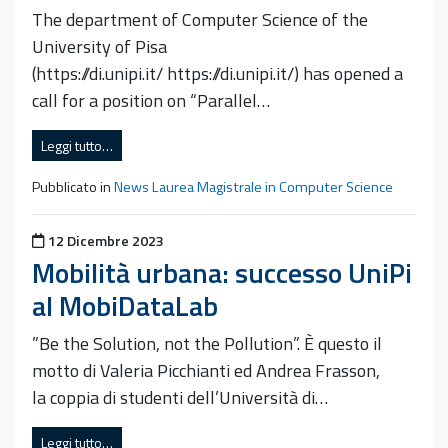
The department of Computer Science of the
University of Pisa
(https://di.unipi.it/ https://di.unipi.it/) has opened a
call for a position on “Parallel…
Leggi tutto…
Pubblicato in
News Laurea Magistrale in Computer Science
Pubblicato il
12 Dicembre 2023
Mobilità urbana: successo UniPi
al MobiDataLab
”Be the Solution, not the Pollution”. È questo il
motto di Valeria Picchianti ed Andrea Frasson,
la coppia di studenti dell’Università di…
Leggi tutto…