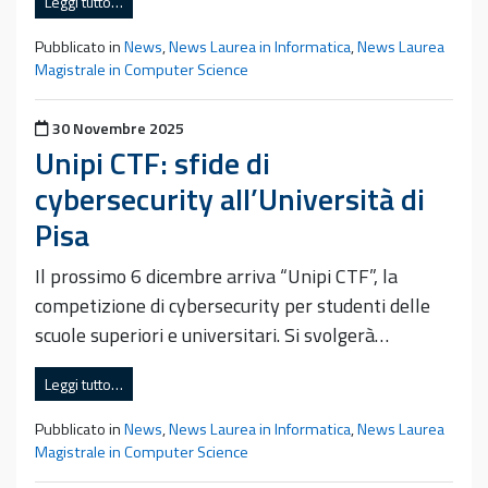
Leggi tutto…
Pubblicato in
News
,
News Laurea in Informatica
,
News Laurea
Magistrale in Computer Science
Pubblicato il
30 Novembre 2025
Unipi CTF: sfide di
cybersecurity all’Università di
Pisa
Il prossimo 6 dicembre arriva “Unipi CTF”, la
competizione di cybersecurity per studenti delle
scuole superiori e universitari. Si svolgerà…
Leggi tutto…
Pubblicato in
News
,
News Laurea in Informatica
,
News Laurea
Magistrale in Computer Science