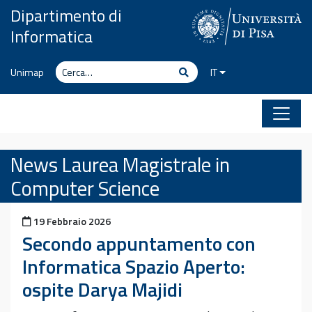
Vai al contenuto
Dipartimento di
Informatica
Cerca
Cerca
Unimap
IT
News Laurea Magistrale in
Computer Science
Pubblicato il
19 Febbraio 2026
Secondo appuntamento con
Informatica Spazio Aperto:
ospite Darya Majidi