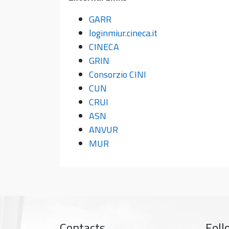
GARR
loginmiur.cineca.it
CINECA
GRIN
Consorzio CINI
CUN
CRUI
ASN
ANVUR
MUR
Contacts
Foll