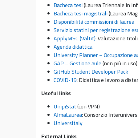
Bacheca tesi
(Laurea Triennale in In
Bacheca tesi magistrali
(Laurea Magi
Disponibilità commissioni di laurea
Servizio statini per registrazione e
ApplyMSC (Valtit)
: Valutazione titol
Agenda didattica
University Planner – Occupazione au
GAP – Gestione aule
(non più in uso)
GitHub Student Developer Pack
COVID-19
: Didattica e lavoro a dista
Useful links
UnipiStat
(con VPN)
AlmaLaurea
: Consorzio Interunivers
UniversItaly
External Links