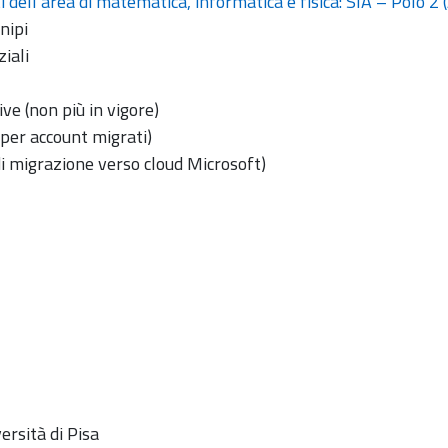
i dell’area di matematica, informatica e fisica: SIA – Polo 2 
nipi
ziali
ive (non più in vigore)
 per account migrati)
di migrazione verso cloud Microsoft)
versità di Pisa