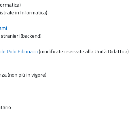
formatica)
strale in Informatica)
sami
i stranieri (backend)
le Polo Fibonacci
(modificate riservate alla Unità Didattica)
nza (non più in vigore)
itario