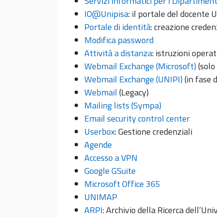
Servizi informatici per i Dipartiment
IO@Unipisa
: il portale del docente U
Portale di identità
: creazione creden
Modifica password
Attività a distanza
: istruzioni operat
Webmail Exchange (Microsoft)
(solo
Webmail Exchange (UNIPI)
(in fase 
Webmail
(Legacy)
Mailing lists (Sympa)
Email security control center
Userbox
: Gestione credenziali
Agende
Accesso a VPN
Google GSuite
Microsoft Office 365
UNIMAP
ARPI
: Archivio della Ricerca dell’Uni