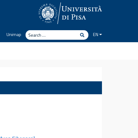
Search
Unimap
EN
Search