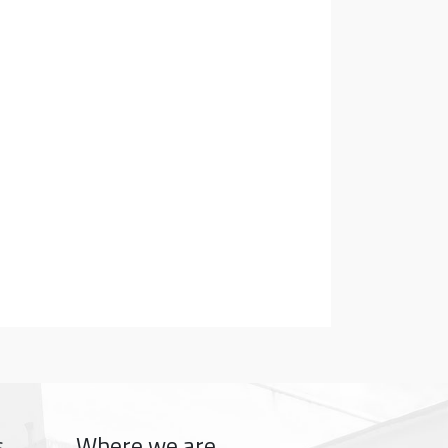
s
Where we are