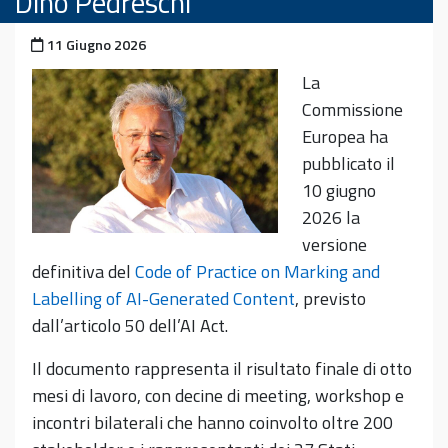
Dino Pedreschi
Pubblicato il
11 Giugno 2026
La
Commissione
Europea ha
pubblicato il
10 giugno
2026 la
versione
definitiva del
Code of Practice on Marking and
Labelling of AI-Generated Content
, previsto
dall’articolo 50 dell’AI Act.
Il documento rappresenta il risultato finale di otto
mesi di lavoro, con decine di meeting, workshop e
incontri bilaterali che hanno coinvolto oltre 200