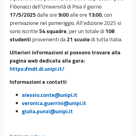
Fibonacci dell’Università di Pisa il giorno
17/5/2025
dalle ore
9:00
alle ore
13:00
, con
premiazione nel pomeriggio. All’edizione 2025 si
sono iscritte
54
squadre
, per un totale di
108
studenti
provenienti da
21 scuole
di tutta Italia.
Ulteriori informazioni si possono trovare alla
pagina web dedicata alla gara:
https://mdt.di.unipi.it/
Informazioni e contatti
alessio.conte@unipi.it
veronica.guerrini@unipi.it
giulia.punzi@unipi.it