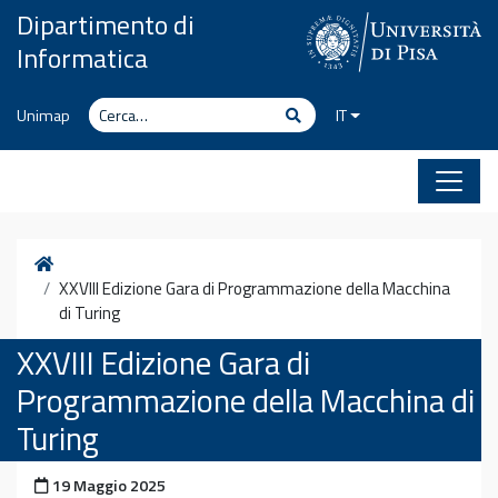
Vai al contenuto
Dipartimento di
Informatica
Cerca
Cerca
Unimap
IT
Home
XXVIII Edizione Gara di Programmazione della Macchina
di Turing
XXVIII Edizione Gara di
Programmazione della Macchina di
Turing
Pubblicato il
19 Maggio 2025