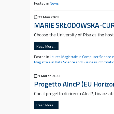
Posted in
News
Posted on
22 May 2023
MARIE SKŁODOWSKA-CUR
Choose the University of Pisa as the hos
Read More…
Posted in
Laurea Magistrale in Computer Science 
Magistrale in Data Science and Business Informatic
Posted on
1 March 2022
Progetto AIncP (EU Horizo
Con il progetto di ricerca AIncP, finanzi
Read More…