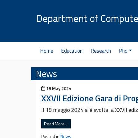
Skip to content
Department of Compute
Home
Education
Research
Phd
News
Posted on
19 May 2024
XXVII Edizione Gara di Pr
Il 18 maggio 2024 si è svolta la XXVII ed
Read More…
Posted in
News