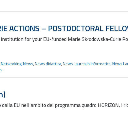
IE ACTIONS – POSTDOCTORAL FELL
t institution for your EU-funded Marie Skłodowska-Curie Po
e Networking
,
News
,
News didattica
,
News Laurea in Informatica
,
News Lau
s
n)
ato dalla EU nell’ambito del programma quadro HORIZON, i ric