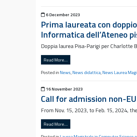
Posted on
6 December 2023
Prima laureata con doppio 
Informatica dell’Ateneo p
Doppia laurea Pisa-Parigi per Charlotte Br
Read More…
Posted in
News
,
News didattica
,
News Laurea Magis
Posted on
16 November 2023
Call for admission non-EU 
From Nov. 15, 2023, to Feb. 15, 2024, the
Read More…
Posted in
Laurea Magistrale in Computer Science 