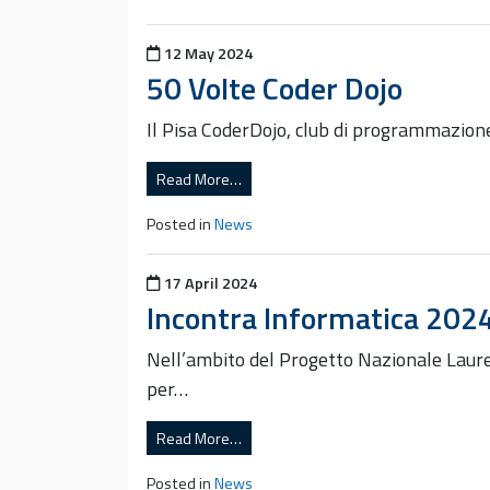
Posted on
12 May 2024
50 Volte Coder Dojo
Il Pisa CoderDojo, club di programmazione
Read More…
Posted in
News
Posted on
17 April 2024
Incontra Informatica 202
Nell’ambito del Progetto Nazionale Lauree
per…
Read More…
Posted in
News