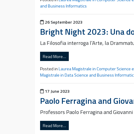
and Business Informatics
Posted on
26 September 2023
Bright Night 2023: Una d
La Filosofia interroga l’Arte, la Drammat
Read More…
Posted in
Laurea Magistrale in Computer Science 
Magistrale in Data Science and Business Informatic
Posted on
17 June 2023
Paolo Ferragina and Giov
Professors Paolo Ferragina and Giovanni
Read More…