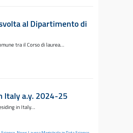
svolta al Dipartimento di
omune tra il Corso di laurea…
n Italy a.y. 2024-25
siding in Italy…
 Science
,
News Laurea Magistrale in Data Science