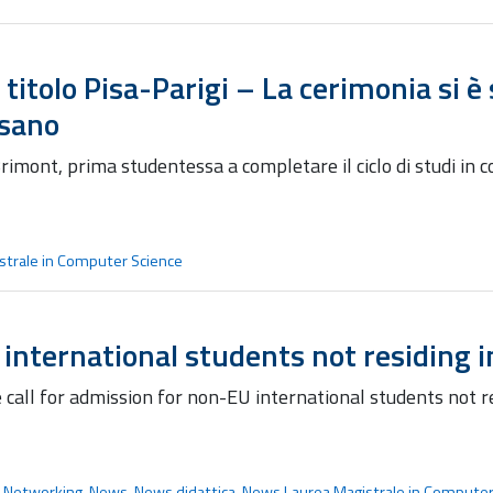
titolo Pisa-Parigi – La cerimonia si è 
isano
imont, prima studentessa a completare il ciclo di studi in c
trale in Computer Science
international students not residing i
 call for admission for non-EU international students not re
e Networking
,
News
,
News didattica
,
News Laurea Magistrale in Computer