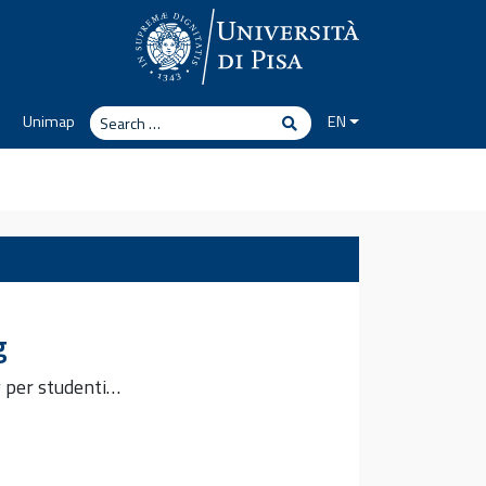
Search
Unimap
EN
Search
g
g per studenti…