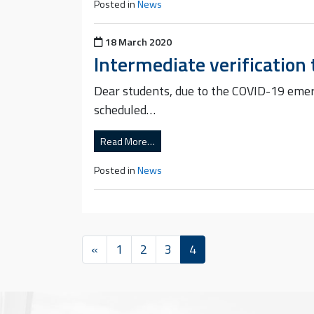
Posted in
News
Posted on
18 March 2020
Intermediate verification 
Dear students, due to the COVID-19 emer
scheduled…
Read More…
Posted in
News
«
1
2
3
4