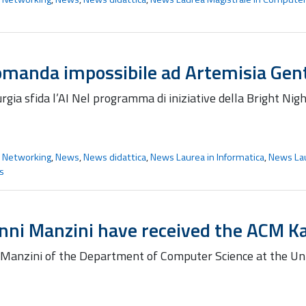
omanda impossibile ad Artemisia Gent
urgia sfida l’AI Nel programma di iniziative della Bright N
e Networking
,
News
,
News didattica
,
News Laurea in Informatica
,
News Lau
s
anni Manzini have received the ACM K
 Manzini of the Department of Computer Science at the Univ